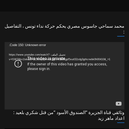
محمد سماحي جاسوس مصري يحكم حركة نداء تونس ، التفاصيل
:
مشغل
Code 150: Unknown error.
الفيديو
تحميل الملف: https://www.youtube.com/watch?
v=f1W7Xkv1Iek&lc=z23lsluytpmuu12gt04t1aokgpf5xutl32zdg3gthcrwbk0h00410&_=1
وثائقي قناة الجزيرة “الصندوق الأسود “من قتل شكري بلعيد :
اعداد ماهر زيد