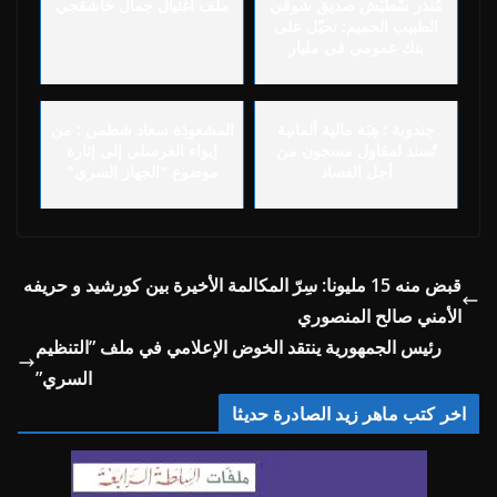
مُنذر سْطَيِّش صديق شوقي
ملف اغتيال جمال خاشقجي
الطبيب الحميم: تحيّل على
بنك عمومي في مليار
جندوبة : هِبَة مالية ألمانية
المشعوذة سعاد شطمن : من
تُسند لمقاول مسجون من
إيواء الغرسلي إلى إثارة
أجل الفساد
موضوع "الجهاز السري"
قبض منه 15 مليونا: سِرّ المكالمة الأخيرة بين كورشيد و حريفه
الأمني صالح المنصوري
رئيس الجمهورية ينتقد الخوض الإعلامي في ملف ”التنظيم
السري”
اخر كتب ماهر زيد الصادرة حديثا