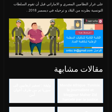
على غرار النظامين المصري و الاماراتي قبل أن تقوم السلطات
التونسية بطرده من البلاد و ترحيله في ديسمبر 2018 .
مقالات مشابهة
Monde Afrique :Tunisie,
وثيقة : تسفير ارهابيين الى
le journaliste et
سوريا تم من طرف أعوان
bloggeur Maher Zid
أمن
harcelé par la justice