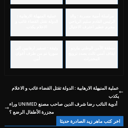
مراسلة أمنية مسربة : والد
عملية المنيهلة الارهابية :
الرئيس القادم سليم الرياحي
الدولة تقتل القضاء غائب و
مجرم خطير احترف الاحتيال
الاعلام يكذب
منطقة الأمن الوطني بباردو :
وثيقة : تسفير ارهابيين الى
ايقاف أمني ثالث بصدد ترويج
سوريا تم من طرف أعوان
المخدرات
أمن
عملية المنيهلة الارهابية : الدولة تقتل القضاء غائب و الاعلام
يكذب
أدوية النائب رضا شرف الدين صاحب مصنع UNIMED وراء
مجزرة الأطفال الرضع ؟
اخر كتب ماهر زيد الصادرة حديثا