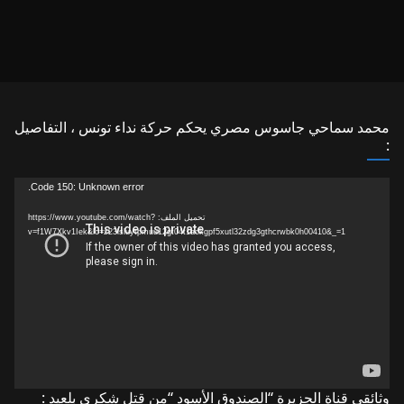
محمد سماحي جاسوس مصري يحكم حركة نداء تونس ، التفاصيل
:
مشغل
Code 150: Unknown error.
الفيديو
تحميل الملف: https://www.youtube.com/watch?
v=f1W7Xkv1Iek&lc=z23lsluytpmuu12gt04t1aokgpf5xutl32zdg3gthcrwbk0h00410&_=1
وثائقي قناة الجزيرة “الصندوق الأسود “من قتل شكري بلعيد :