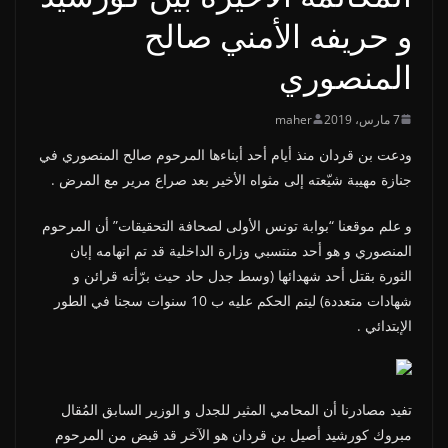
و حريفه الأمني صالح
المنصوري
7 مارس، 2019
maher
ودعت بن قردان منذ أيام أحد أبناءها المرحوم صالح المنصوري في
جنازة مهيبة شيّعته إلى مثواه الأخير بعد صراع مرير مع المرض .
و علم موقعنا “بوابة تونس الأولى لصحافة التحقيقات” أن المرحوم
المنصوري و هو أحد منتسبي وزارة الداخلية قد تم اتهامه إبان
الثورة بقتل أحد شهدائها (وسط جدل حاد حيث برّأته قرائن و
شهادات متعددة) ليتم الحكم عليه ب 10 سنوات سجنا في الطور
الإبتدائي .
تفيد مصادرنا أن المحامي المثير للجدل و الوزير السابق المُقال
مبروك كورشيد أصيل بن قردان هو الآخر قد قبض من المرحوم