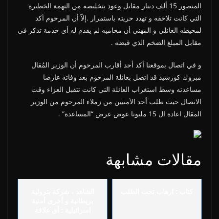
المنصور 15 ألف دينار مقابل وعود بتخليصه من التهمة الخطيرة
التي كانت تلاحقه و تهدد حريته باستمرار .إلاّ أن المرحوم أكد
لمحيطه العائلي و المهني أن محاميه لم يقدم له أي خدمة تذكر في
مقابل المبلغ الضخم الذي قبضه .
و في اتصال بموقعنا أكد أحد أقارب المرحوم أن الوزير المُقال
مبروك كورشيد قد اتصل بعائلة المرحوم بعد وفاته عارضا
مساعدته وسط استغراب العائلة التي كانت تتقبل العزاء وقت
الاتصال حيث طلب أحد الأمنيين من زملاء المرحوم من الوزير
المقال اعادة ال 15 مليونا عوض عرض “المساعدة” .
مقالات مشابهة
كتاب : ارهاب تحت الطلب
الشاهد ، شركة بترولية
بريطانية و أخرى أمنية
اسرائيلية : أي علاقة