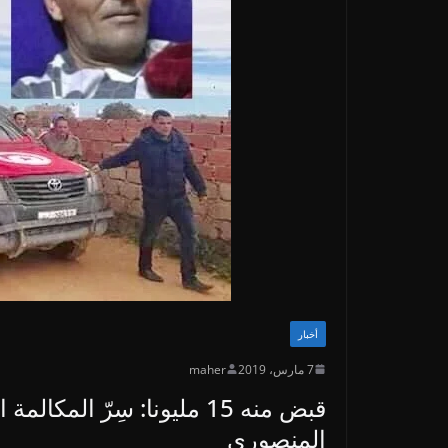
أخبار
7 مارس، 2019
maher
قبض منه 15 مليونا: سِرّ ا
المنصوري