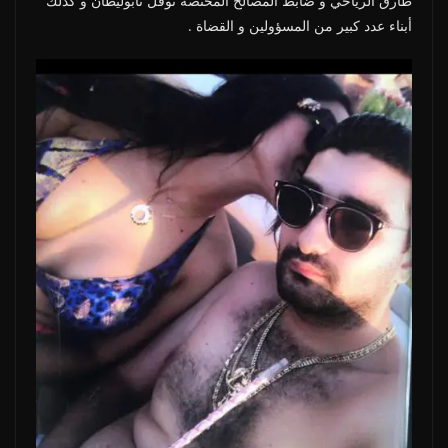
طارق الرياحي و ضابط المصالح المختصة نوفل نابوليطان و كذلك
أبناء عدد كبير من المسؤولين و القضاة .