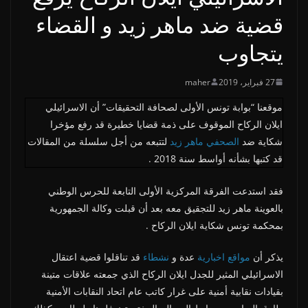
قضية ضد ماهر زيد و القضاء
يتجاوب
27 فبراير، 2019
maher
موقعنا “بوابة تونس الأولى لصحافة التحقيقات” أن الاسرائيلي
ايلان الركاح الموقوف على ذمة قضايا خطيرة قد رفع مؤخرا
شكاية ضد
الصحفي ماهر زيد
لتتبعه من أجل سلسلة من المقالات
قد كتبها بشأنه أواسط سنة 2018 .
فقد استدعت الفرقة المركزية الأولى التابعة للحرس الوطني
بالعوينة ماهر زيد للتجقيق معه بعد أن قبلت وكالة الجمهورية
بمحكمة تونس شكاية ايلان الركاح .
يذكر أن
مواقع اخبارية
عدة و
نشطاء
قد تناقلوا قضية اعتقال
الاسرائيلي المثير للجدل ايلان الركاح الذي جمعته علاقات متينة
بقيادات نقابية أمنية على غرار كاتب عام اتحاد النقابات الأمنية