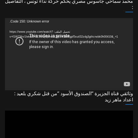
محمد سماحي جاسوس مصري يحكم حركة نداء تونس ، التفاصيل
:
مشغل
Code 150: Unknown error.
الفيديو
تحميل الملف: https://www.youtube.com/watch?
v=f1W7Xkv1Iek&lc=z23lsluytpmuu12gt04t1aokgpf5xutl32zdg3gthcrwbk0h00410&_=1
وثائقي قناة الجزيرة “الصندوق الأسود “من قتل شكري بلعيد :
اعداد ماهر زيد