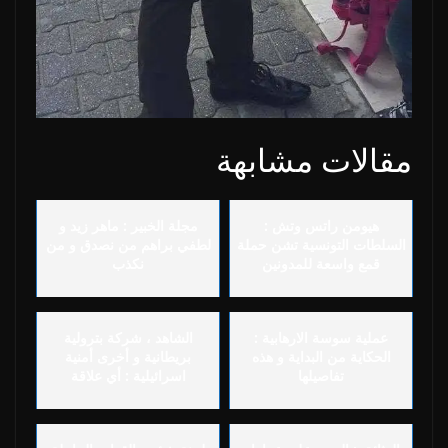
مقالات مشابهة
هيومن راتس وتش :
مجلة الخبير : ماهر زيد و
السلطات التونسية تشن حملة
لطفي براهم من نصدق و من
قمع واسعة للمدونين
نكذب
عملية سوسة الارهابية :
الشاهد ، شركة بترولية
الحكاية من البداية و هذه
بريطانية و أخرى أمنية
تفاصيلها
اسرائيلية : أي علاقة