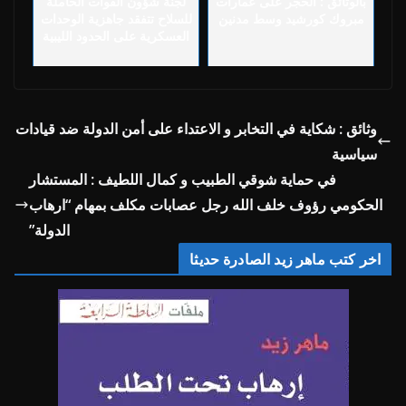
بالوثائق : الحجر على عمارات
لجنة شؤون القوات الحاملة
مبروك كورشيد وسط مدنين
للسلاح تتفقد جاهزية الوحدات
العسكرية على الحدود الليبية
وثائق : شكاية في التخابر و الاعتداء على أمن الدولة ضد قيادات
سياسية
في حماية شوقي الطبيب و كمال اللطيف : المستشار
الحكومي رؤوف خلف الله رجل عصابات مكلف بمهام “ارهاب
الدولة”
اخر كتب ماهر زيد الصادرة حديثا