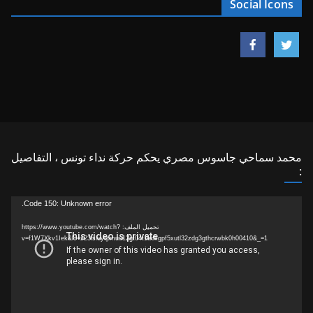
Social Icons
محمد سماحي جاسوس مصري يحكم حركة نداء تونس ، التفاصيل
:
مشغل
Code 150: Unknown error.
الفيديو
تحميل الملف: https://www.youtube.com/watch?
v=f1W7Xkv1Iek&lc=z23lsluytpmuu12gt04t1aokgpf5xutl32zdg3gthcrwbk0h00410&_=1