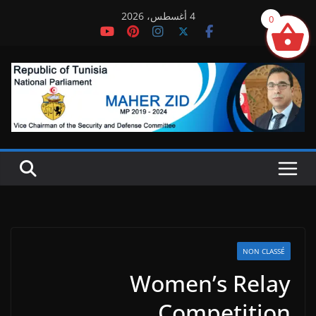
Ski
4 أغسطس، 2026
0
t
conten
NON CLASSÉ
Women’s Relay
Competition