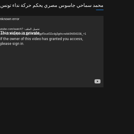
محمد سماحي جاسوس مصري يحكم حركة نداء تونس ، ا
مشغل
nknown error.
الفيديو
تحميل الملف: e.com/watch
&lc=z23lsluytpmuu12gt04t1aokgpf5xutl32zdg3gthcrwbk0h00410&_=1