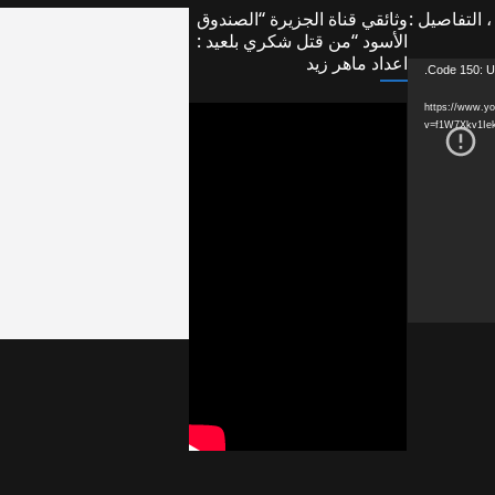
لتفاصيل :
وثائقي قناة الجزيرة “الصندوق
الأسود “من قتل شكري بلعيد :
اعداد ماهر زيد
Code 150: U
https://www.youtub?
v=f1W7Xkv1Iek