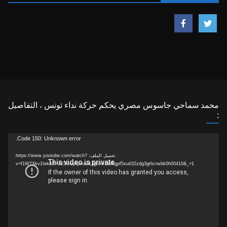
محمد سماحي جاسوس مصري يحكم حركة نداء تونس ، التفاصيل
:
مشغل
Code 150: Unknown error.
الفيديو
تحميل الملف: https://www.youtube.com/watch?
v=f1W7Xkv1Iek&lc=z23lsluytpmuu12gt04t1aokgpf5xutl32zdg3gthcrwbk0h00410&_=1