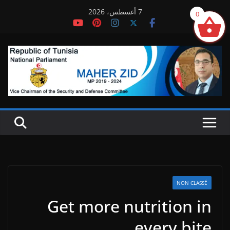
Ski
7 أغسطس، 2026
0
t
conten
NON CLASSÉ
Get more nutrition in
every bite