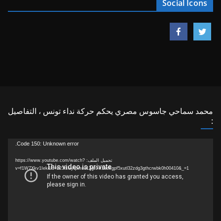
Social Icons
محمد سماحي جاسوس مصري يحكم حركة نداء تونس ، التفاصيل
:
مشغل
Code 150: Unknown error.
الفيديو
تحميل الملف: https://www.youtube.com/watch?
v=f1W7Xkv1Iek&lc=z23lsluytpmuu12gt04t1aokgpf5xutl32zdg3gthcrwbk0h00410&_=1