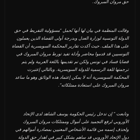
حق مروان المبروك.
وقالت المنظمة في بيان لها أنها تُحمل “مسؤولية التفريط في حق
الدولة التونسية لوزارة العدل وبدرجة أولى القضاة الذين يعملون
على هذا الملف. حيث أكدت تقارير المحكمة السويسرية أن القضاة
التونسيين قد قدموا محاضر وأدلة تفيد تورط مروان المبروك في
قضايا فساد في تونس ولكن تم تقديمها باللغة العربية ولم يتم
ترجمتها للغة الرسمية للدولة السويسرية. وبالتالي إعتبرت
المحكمة السويسرية أنه لا يمكن إعتماد هذه الوثائق وهو ما ساعد
مروان المبروك على استعادة ممتلكاته”.
وتابعت ” إن تدخل رئيس الحكومة يوسف الشاهد لدى الإتحاد
الأوروبي لرفع التجميد على أموال وممتلكات مروان المبروك
ولحذف إسمه من قائمة الأشخاص المعنيين بمصادرة أموالهم في
دول الإتحاد الأوروبي قد ساهم بشكل كبير في اهدار حق الدولة