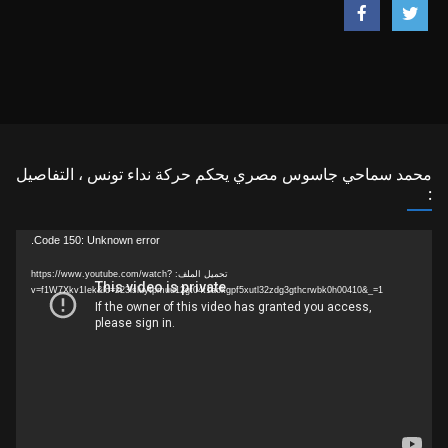
محمد سماحي جاسوس مصري يحكم حركة نداء تونس ، التفاصيل
:
مشغل
Code 150: Unknown error.
الفيديو
تحميل الملف: https://www.youtube.com/watch?
v=f1W7Xkv1Iek&lc=z23lsluytpmuu12gt04t1aokgpf5xutl32zdg3gthcrwbk0h00410&_=1